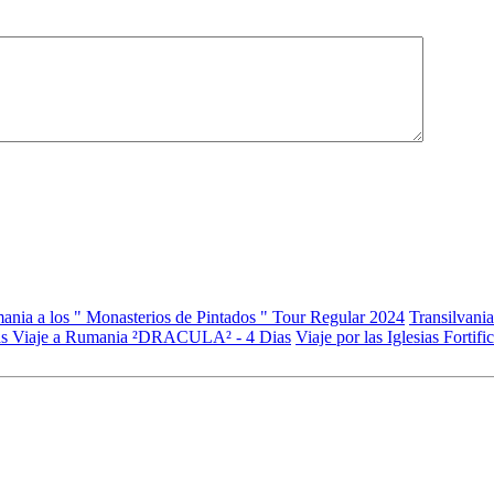
ania a los " Monasterios de Pintados " Tour Regular 2024
Transilvani
as
Viaje a Rumania ²DRACULA² - 4 Dias
Viaje por las Iglesias Forti