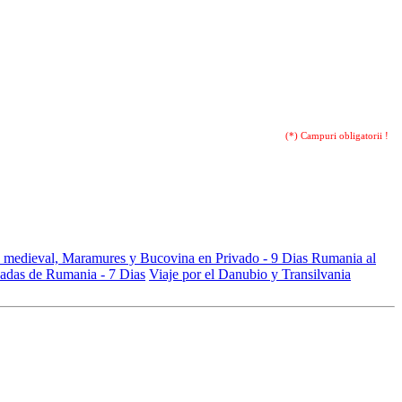
(*) Campuri obligatorii !
a medieval, Maramures y Bucovina en Privado - 9 Dias
Rumania al
ficadas de Rumania - 7 Dias
Viaje por el Danubio y Transilvania