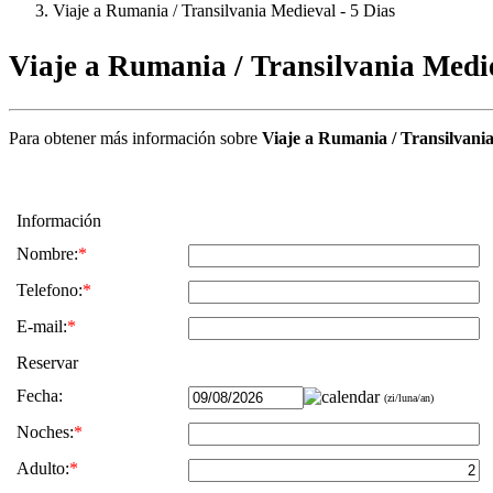
Viaje a Rumania / Transilvania Medieval - 5 Dias
Viaje a Rumania / Transilvania Medie
Para obtener más información sobre
Viaje a Rumania / Transilvania
Información
Nombre:
*
Telefono:
*
E-mail:
*
Reservar
Fecha:
(zi/luna/an)
Noches:
*
Adulto:
*